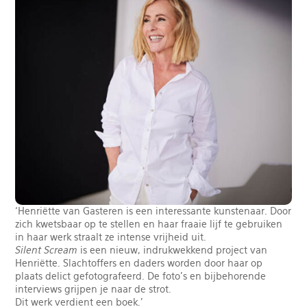
‘Henriëtte van Gasteren is een interessante kunstenaar. Door
zich kwetsbaar op te stellen en haar fraaie lijf te gebruiken
in haar werk straalt ze intense vrijheid uit.
Silent Scream
is een nieuw, indrukwekkend project van
Henriëtte. Slachtoffers en daders worden door haar op
plaats delict gefotografeerd. De foto’s en bijbehorende
interviews grijpen je naar de strot.
Dit werk verdient een boek.’