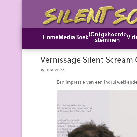
(On)gehoorde
Home
Media
Boek
Vid
stemmen
Vernissage Silent Scream
15 nov 2024
Een impressie van een indrukwekkende