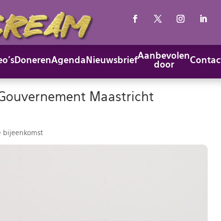
Aanbevolen
eo’s
Doneren
Agenda
Nieuwsbrief
Contac
door
 Gouvernement Maastricht
 bijeenkomst