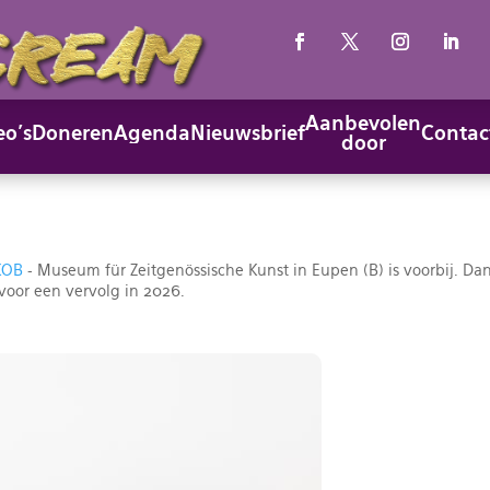
Aanbevolen
eo’s
Doneren
Agenda
Nieuwsbrief
Contac
door
KOB
- Museum für Zeitgenössische Kunst in Eupen (B) is voorbij. D
or een vervolg in 2026.