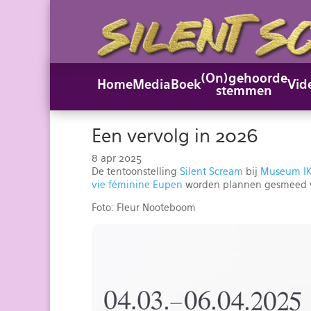
(On)gehoorde
Home
Media
Boek
Vid
stemmen
Een vervolg in 2026
8 apr 2025
De tentoonstelling
Silent Scream
bij
Museum I
vie féminine Eupen
worden plannen gesmeed vo
Foto: Fleur Nooteboom