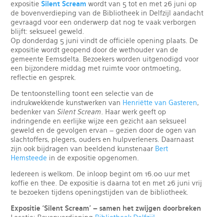
expositie
Silent Scream
wordt van 5 tot en met 26 juni op
de bovenverdieping van de Bibliotheek in Delfzijl aandacht
gevraagd voor een onderwerp dat nog te vaak verborgen
blijft: seksueel geweld.
Op donderdag 5 juni vindt de officiële opening plaats. De
expositie wordt geopend door de wethouder van de
gemeente Eemsdelta. Bezoekers worden uitgenodigd voor
een bijzondere middag met ruimte voor ontmoeting,
reflectie en gesprek.
De tentoonstelling toont een selectie van de
indrukwekkende kunstwerken van
Henriëtte van Gasteren
,
bedenker van
Silent Scream
. Haar werk geeft op
indringende en eerlijke wijze een gezicht aan seksueel
geweld en de gevolgen ervan – gezien door de ogen van
slachtoffers, plegers, ouders en hulpverleners. Daarnaast
zijn ook bijdragen van beeldend kunstenaar
Bert
Hemsteede
in de expositie opgenomen.
Iedereen is welkom. De inloop begint om 16.00 uur met
koffie en thee. De expositie is daarna tot en met 26 juni vrij
te bezoeken tijdens openingstijden van de bibliotheek.
Expositie ‘Silent Scream’ – samen het zwijgen doorbreken