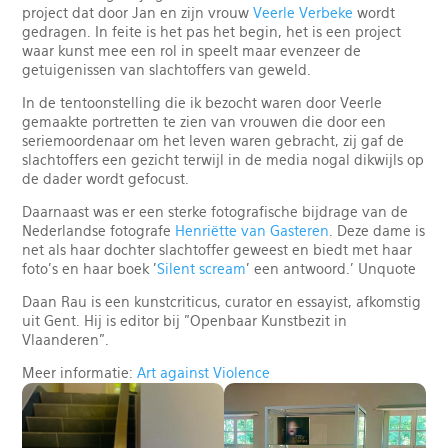
project dat door Jan en zijn vrouw
Veerle Verbeke
wordt
gedragen. In feite is het pas het begin, het is een project
waar kunst mee een rol in speelt maar evenzeer de
getuigenissen van slachtoffers van geweld.
In de tentoonstelling die ik bezocht waren door Veerle
gemaakte portretten te zien van vrouwen die door een
seriemoordenaar om het leven waren gebracht, zij gaf de
slachtoffers een gezicht terwijl in de media nogal dikwijls op
de dader wordt gefocust.
Daarnaast was er een sterke fotografische bijdrage van de
Nederlandse fotografe
Henriëtte van Gasteren
. Deze dame is
net als haar dochter slachtoffer geweest en biedt met haar
foto's en haar boek '
Silent scream
' een antwoord.’ Unquote
Daan Rau is een kunstcriticus, curator en essayist, afkomstig
uit Gent. Hij is editor bij "Openbaar Kunstbezit in
Vlaanderen".
Meer informatie:
Art against Violence