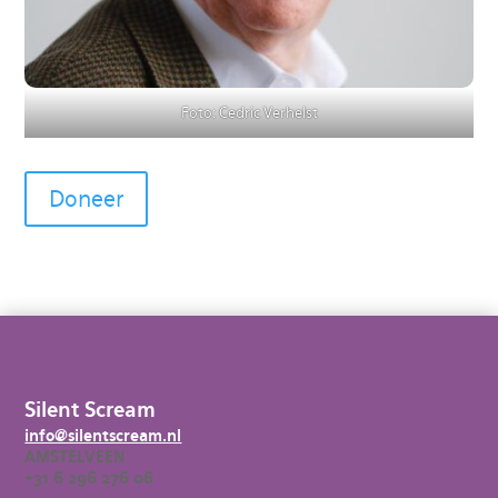
Foto: Cedric Verhelst
Doneer
Silent Scream
info@silentscream.nl
AMSTELVEEN
+31 6 296 276 06