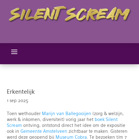
a
Erkentelijk
1 sep 2025
Toen wethouder
Marijn van Ballegooijen
(zorg & welzijn,
werk & inkomen, diversiteit) vorig jaar het
boek Silent
Scream
ontving, ontstond direct het idee om de expositie
ook in
Gemeente Amstelveen
zichtbaar te maken. Gisteren
werd deze geopend bij
Museum Cobra
. Te bezoeken t/m 7