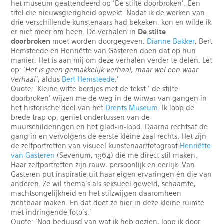
het museum geattendeerd op ‘De stilte doorbroken’. Een
titel die nieuwsgierigheid opwekt. Nadat ik de werken van
drie verschillende kunstenaars had bekeken, kon en wilde ik
er niet meer om heen. De verhalen in
De stilte
doorbroken
moet worden doorgegeven.
Dianne Bakker
, Bert
Hemsteede en Henriëtte van Gasteren doen dat op hun
manier. Het is aan mij om deze verhalen verder te delen. Let
op: ‘
Het is geen gemakkelijk verhaal, maar wel een waar
verhaal’
, aldus
Bert Hemsteede
.'
Quote: 'Kleine witte bordjes met de tekst ‘ de stilte
doorbroken’ wijzen me de weg in de wirwar van gangen in
het historische deel van het
Drents Museum
. Ik loop de
brede trap op, geniet ondertussen van de
muurschilderingen en het glad-in-lood. Daarna rechtsaf de
gang in en vervolgens de eerste kleine zaal rechts. Het zijn
de zelfportretten van visueel kunstenaar/fotograaf
Henriëtte
van Gasteren
(Sevenum, 1964) die me direct stil maken.
Haar zelfportretten zijn rauw, persoonlijk en eerlijk. Van
Gasteren put inspiratie uit haar eigen ervaringen én die van
anderen. Ze wil thema’s als seksueel geweld, schaamte,
machtsongelijkheid en het stilzwijgen daaromheen
zichtbaar maken. En dat doet ze hier in deze kleine ruimte
met indringende foto’s.'
Quote: 'Nog beduusd van wat ik heb gezien, loop ik door