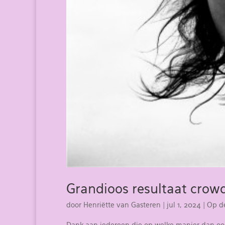
Grandioos resultaat crow
door
Henriëtte van Gasteren
|
jul 1, 2024
|
Op d
Dank aan iedereen die op welke manier dan ook