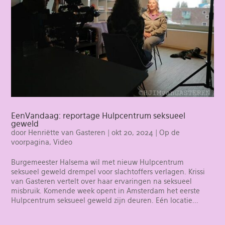
EenVandaag: reportage Hulpcentrum seksueel
geweld
door
Henriëtte van Gasteren
|
okt 20, 2024
|
Op de
voorpagina
,
Video
Burgemeester Halsema wil met nieuw Hulpcentrum
seksueel geweld drempel voor slachtoffers verlagen. Krissi
van Gasteren vertelt over haar ervaringen na seksueel
misbruik. Komende week opent in Amsterdam het eerste
Hulpcentrum seksueel geweld zijn deuren. Eén locatie...